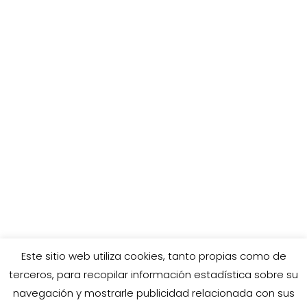
Ventajas de cantar en un coro
Somos muchos los que comenzamos a
cantar en un coro por casualidad. Yo
personalmente no sabía que existía
tanta variedad...
Este sitio web utiliza cookies, tanto propias como de
terceros, para recopilar información estadística sobre su
navegación y mostrarle publicidad relacionada con sus