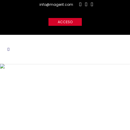
info@magerit.com
ACCESO